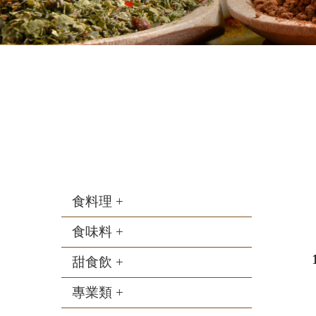
食料理 +
食味料 +
甜食飲 +
專業類 +