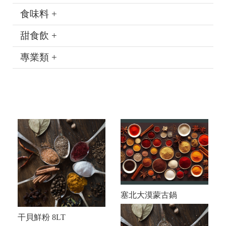
食味料 +
甜食飲 +
專業類 +
塞北大漠蒙古鍋
干貝鮮粉 8LT