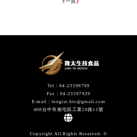
下一頁
Tel：04-23598709
Fax：04-23597929
E-mail：longtai.bio@gmail.com
408台中市南屯區工業20路11號
Copyright All Rights Reserved. ©