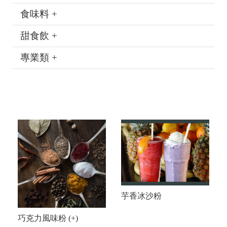
食味料 +
甜食飲 +
專業類 +
芋香冰沙粉
巧克力風味粉 (+)